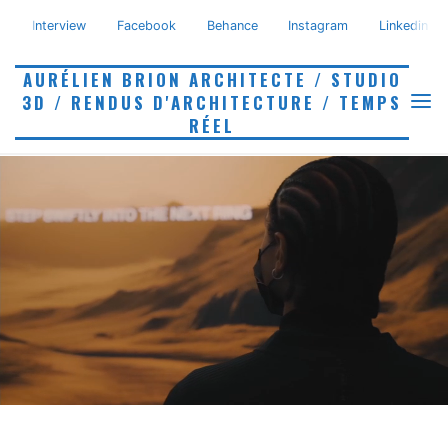
Skip
AURÉLIEN BRION
Interview
Facebook
Behance
Instagram
Linkedin
to
content
AURÉLIEN BRION ARCHITECTE / STUDIO
ARCHITECTE /
3D / RENDUS D'ARCHITECTURE / TEMPS
RÉEL
STUDIO 3D / RENDUS
D'ARCHITECTURE /
TEMPS RÉEL